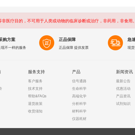
等非医疗目的，不可用于人类或动物的临床诊断或治疗，非药用，非食用
采购方案
正品保障
急
呈现不一样的服务
正品保障 提供发票
现货
南
服务支持
产品
新闻资讯
客户服务
信号通路
最新公告
价
技术支持
生命科学
优惠活动
帮助&FAQs
高端化学
产品资讯
退货政策
分析科学
试剂知识
收货须知
材料科学
仪器耗材