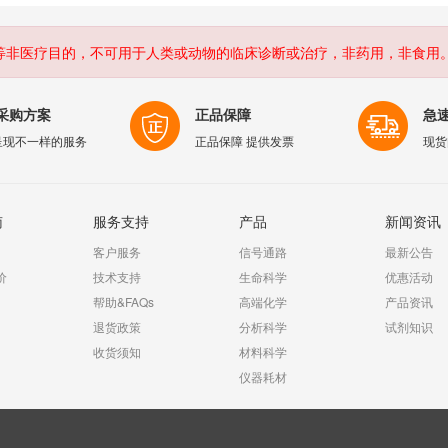
等非医疗目的，不可用于人类或动物的临床诊断或治疗，非药用，非食用
采购方案
正品保障
急
呈现不一样的服务
正品保障 提供发票
现货
南
服务支持
产品
新闻资讯
客户服务
信号通路
最新公告
价
技术支持
生命科学
优惠活动
帮助&FAQs
高端化学
产品资讯
退货政策
分析科学
试剂知识
收货须知
材料科学
仪器耗材