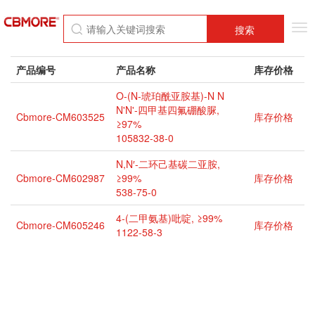
Tog
搜索
nav
产品编号
产品名称
库存价格
O-(N-琥珀酰亚胺基)-N N
N'N'-四甲基四氟硼酸脲,
Cbmore-CM603525
库存价格
≥97%
105832-38-0
N,N′-二环己基碳二亚胺,
Cbmore-CM602987
≥99%
库存价格
538-75-0
4-(二甲氨基)吡啶, ≥99%
Cbmore-CM605246
库存价格
1122-58-3