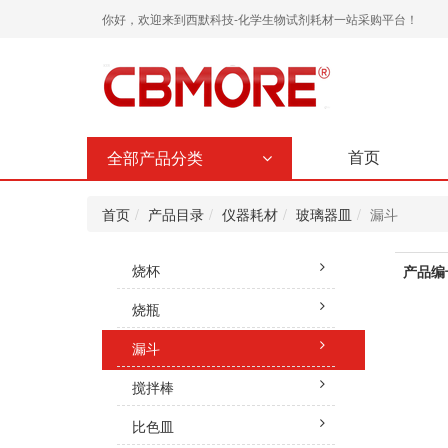
你好，欢迎来到西默科技-化学生物试剂耗材一站采购平台！
首页
全部产品分类
首页
产品目录
仪器耗材
玻璃器皿
漏斗
烧杯
产品编
烧瓶
漏斗
搅拌棒
比色皿