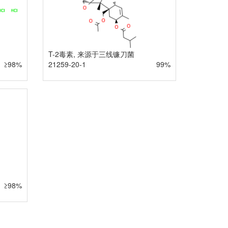
T-2毒素, 来源于三线镰刀菌
≥98%
21259-20-1
99%
≥98%