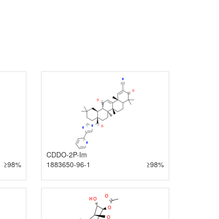
CDDO-2P-Im
≥98%
1883650-96-1
≥98%