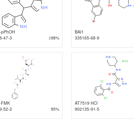
-pPhOH
BAI1
8-47-3
≥98%
335165-68-9
-FMK
AT7519 HCl
9-52-2
95%
902135-91-5