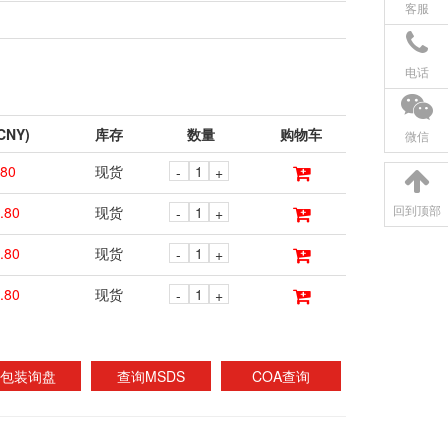
客服
电话
NY)
库存
数量
购物车
微信
.80
现货
-
+
回到顶部
.80
现货
-
+
.80
现货
-
+
.80
现货
-
+
包装询盘
查询MSDS
COA查询