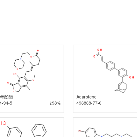
Adarotene
考酚酯
496868-77-0
4-94-5
≥98%